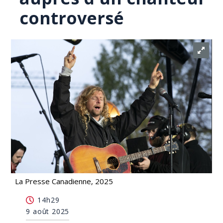
controversé
La Presse Canadienne, 2025
Une élue conservative veut que Guilbeault
14h29
s'excuse auprès d'un chanteur controversé
9 août 2025