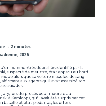
é avoir tenté de mettre fin à ses jours
ure :
2 minutes
nadienne, 2026
'un homme «très débraillé», identifié par la
nski, suspecté de meurtre, était apparu au bord
nnique alors que sa voiture maculée de sang
 affirmant aux agents qu'il avait assassiné son
 se suicider.
u jury, lors du procès pour meurtre au
i à Kamloops, qu'il avait été surpris par cet
bataille et était pieds nus, les orteils