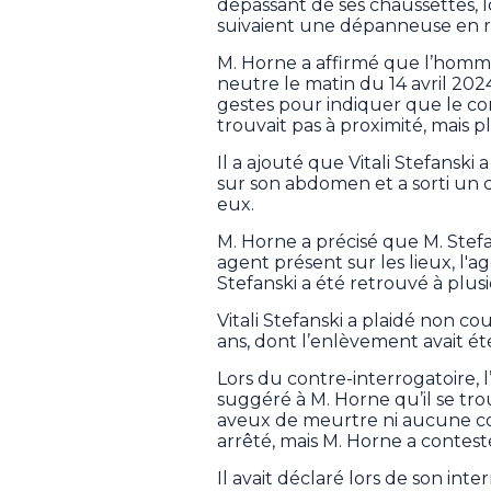
dépassant de ses chaussettes, l
suivaient une dépanneuse en r
M. Horne a affirmé que l’homme
neutre le matin du 14 avril 2024
gestes pour indiquer que le co
trouvait pas à proximité, mais pl
Il a ajouté que Vitali Stefansk
sur son abdomen et a sorti un 
eux.
M. Horne a précisé que M. Stef
agent présent sur les lieux, l'
Stefanski a été retrouvé à plus
Vitali Stefanski a plaidé non 
ans, dont l’enlèvement avait été 
Lors du contre-interrogatoire,
suggéré à M. Horne qu’il se tro
aveux de meurtre ni aucune conv
arrêté, mais M. Horne a contest
Il avait déclaré lors de son int