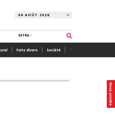
EXTRA
+
turel
Faits divers
Société
Nous joindre