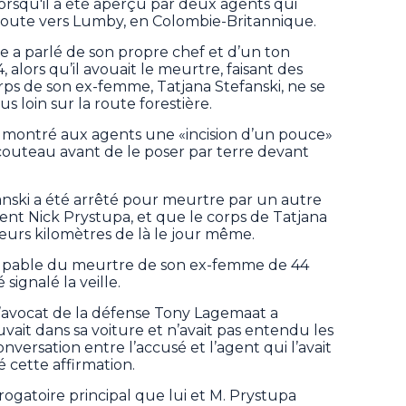
orsqu'il a été aperçu par deux agents qui
oute vers Lumby, en Colombie-Britannique.
 a parlé de son propre chef et d’un ton
, alors qu’il avouait le meurtre, faisant des
rps de son ex-femme, Tatjana Stefanski, ne se
us loin sur la route forestière.
i a montré aux agents une «incision d’un pouce»
couteau avant de le poser par terre devant
anski a été arrêté pour meurtre par un autre
agent Nick Prystupa, et que le corps de Tatjana
ieurs kilomètres de là le jour même.
coupable du meurtre de son ex-femme de 44
signalé la veille.
 l’avocat de la défense Tony Lagemaat a
uvait dans sa voiture et n’avait pas entendu les
ersation entre l’accusé et l’agent qui l’avait
é cette affirmation.
errogatoire principal que lui et M. Prystupa