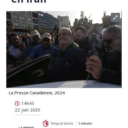
La Presse Canadienne, 2024
Les Irano-Canadiens s'inquiètent après les frappes
14h43
américaines en Iran
22 juin 2025
Temps de lecture :
1 minute