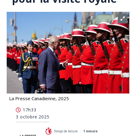
La Presse Canadienne, 2025
Le ministère de la Défense a dépensé plus de
17h33
1,28 million $ pour la visite royale
3 octobre 2025
Temps de lecture :
1 minute