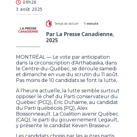
09h26
circonscription provinciale d'Arthabaska
3 août 2025
Temps de lecture :
1 minute
Par La Presse Canadienne,
2025
MONTRÉAL — Le vote par anticipation
dans la circonscription d'Arthabaska, dans
le Centre-du-Québec, se déroule samedi
et dimanche en vue du scrutin du 11 août.
Pas moins de 10 candidats se font la lutte,
À l'heure actuelle, la lutte semble surtout
opposer le chef du Parti conservateur du
Québec (PCQ), Éric Duhaime, au candidat
du Parti québécois (PQ), Alex
Boissonneault. La Coalition avenir Québec
(CAQ), le parti du gouvernement Legault,
y présente le candidat Keven Brasseur.
Les candidats choisis par les autres partis