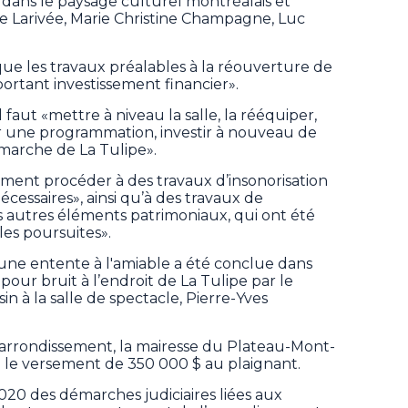
 dans le paysage culturel montréalais et
e Larivée, Marie Christine Champagne, Luc
 que les travaux préalables à la réouverture de
portant investissement financier».
 faut «mettre à niveau la salle, la rééquiper,
 une programmation, investir à nouveau de
marche de La Tulipe».
lement procéder à des travaux d’insonorisation
cessaires», ainsi qu’à des travaux de
s autres éléments patrimoniaux, qui ont été
les poursuites».
u’une entente à l'amiable a été conclue dans
 pour bruit à l’endroit de La Tulipe par le
n à la salle de spectacle, Pierre-Yves
'arrondissement, la mairesse du Plateau-Mont-
 le versement de 350 000 $ au plaignant.
20 des démarches judiciaires liées aux