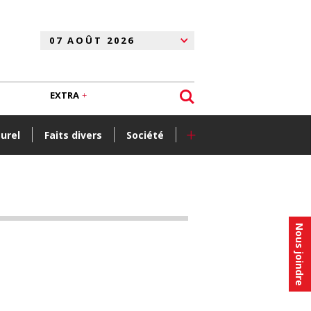
EXTRA
+
turel
Faits divers
Société
Nous joindre