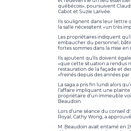
et redevienne un lieu essentiel
québécois», poursuivent Claud
Cabot et Suzie Larivée.
Ils soulignent dans leur lettre
la salle nécessitent «un très im
Les propriétaires indiquent qu’il
embaucher du personnel, bâtir
fortes sommes dans la mise en 
Ils ajoutent qu’ils doivent éga
«que cette situation a rendus né
restauration de la façade et de
«freinés depuis des années par 
La saga a pris fin lundi alors q
l’affaire impliquant une plainte
propriétaire d’un immeuble voisi
Beaudoin.
Lors d'une séance du conseil d
Royal, Cathy Wong, a approuvé
M. Beaudoin avait entamé en 20