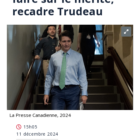
recadre Trudeau
La Presse Canadienne, 2024
Islamophobie: l'embauche de professeurs doit se
15h05
faire sur le mérite, recadre Trudeau
11 décembre 2024