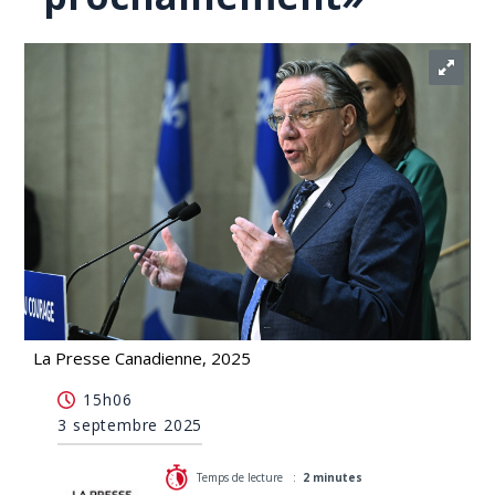
La Presse Canadienne, 2025
François Legault promet de remanier son cabinet
15h06
«très prochainement»
3 septembre 2025
Temps de lecture :
2 minutes