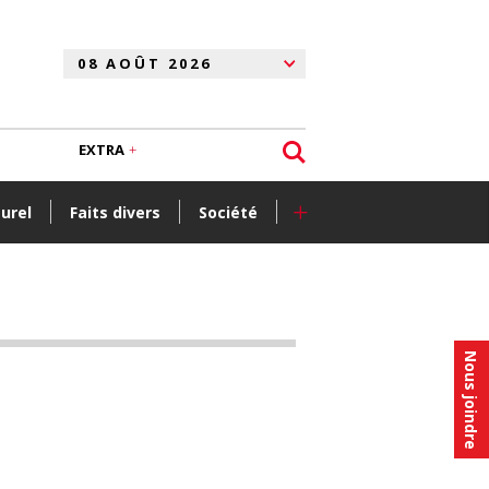
EXTRA
+
turel
Faits divers
Société
Nous joindre