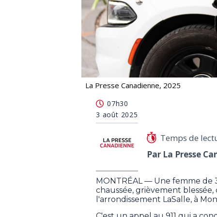
La Presse Canadienne, 2025
Femme inconsciente et blessée dans 
07h30
3 août 2025
Temps de lect
Par La Presse Ca
MONTRÉAL — Une femme de 37 a
chaussée, grièvement blessée, 
l'arrondissement LaSalle, à Mon
C'est un appel au 911 qui a con