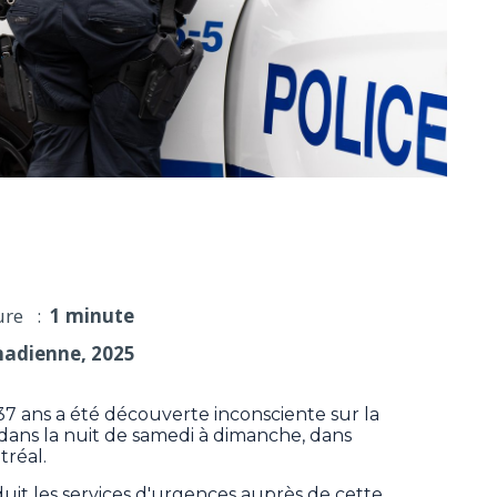
l'arrondissement LaSalle, à Montréal; homme arrêté
ure :
1 minute
nadienne, 2025
ns a été découverte inconsciente sur la
dans la nuit de samedi à dimanche, dans
tréal.
duit les services d'urgences auprès de cette