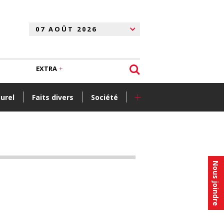
EXTRA
+
turel
Faits divers
Société
Nous joindre