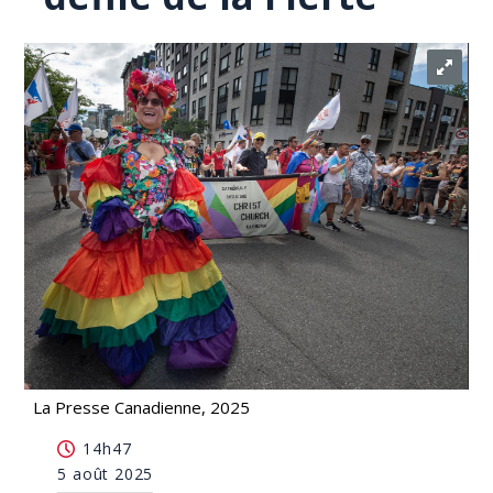
La Presse Canadienne, 2025
Des représentants de la communauté juive sont
14h47
réinvités au défilé de la Fierté
5 août 2025