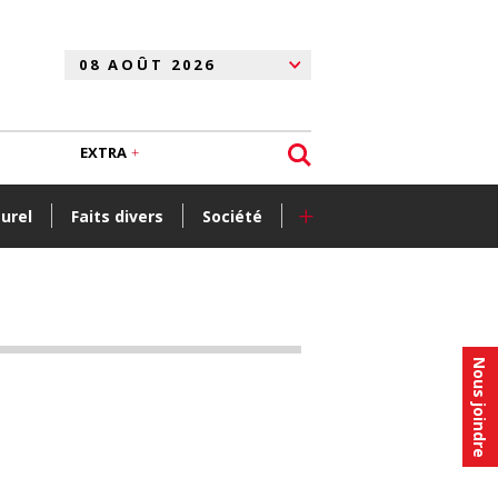
EXTRA
+
turel
Faits divers
Société
Nous joindre