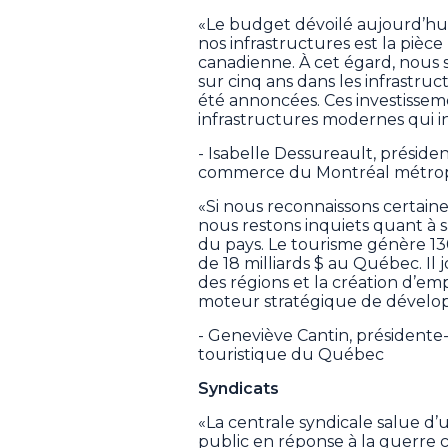
«Le budget dévoilé aujourd’hui
nos infrastructures est la pièc
canadienne. À cet égard, nous s
sur cinq ans dans les infrastru
été annoncées. Ces investissem
infrastructures modernes qui in
- Isabelle Dessureault, préside
commerce du Montréal métrop
«Si nous reconnaissons certai
nous restons inquiets quant à s
du pays. Le tourisme génère 13
de 18 milliards $ au Québec. I
des régions et la création d’emp
moteur stratégique de dével
- Geneviève Cantin, présidente-d
touristique du Québec
Syndicats
«La centrale syndicale salue d’
public en réponse à la guerre 