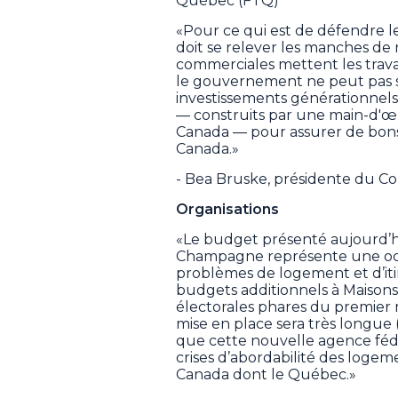
Québec (FTQ)
«Pour ce qui est de défendre 
doit se relever les manches de
commerciales mettent les travai
le gouvernement ne peut pas se 
investissements générationnels
— construits par une main-d'œu
Canada — pour assurer de bons e
Canada.»
- Bea Bruske, présidente du Co
Organisations
«Le budget présenté aujourd’hu
Champagne représente une occa
problèmes de logement et d’iti
budgets additionnels à Maison
électorales phares du premier m
mise en place sera très longue (
que cette nouvelle agence fédé
crises d’abordabilité des logeme
Canada dont le Québec.»