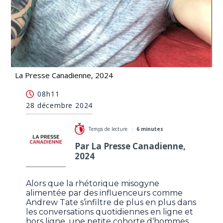
La Presse Canadienne, 2024
Des hommes influenceurs démantèlent les
08h11
messages de la manosphère
28 décembre 2024
Temps de lecture :
6 minutes
Par La Presse Canadienne,
2024
Alors que la rhétorique misogyne
alimentée par des influenceurs comme
Andrew Tate s’infiltre de plus en plus dans
les conversations quotidiennes en ligne et
hors ligne, une petite cohorte d’hommes